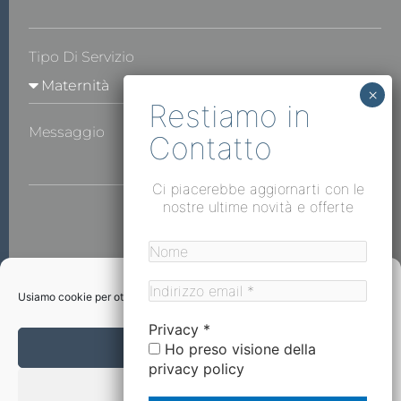
Tipo Di Servizio
Messaggio
Ci piacerebbe aggiornarti con le
nostre ultime novità e offerte
INVIA
Usiamo cookie per ottimizzare il nostro sito web ed i nostri servizi.
*i campi contrassegnati sono obbligatori.
Privacy
*
I suoi dati non verranno conservati né strutturati. Tramite questo
Accetta
Ho preso visione della
modulo verrà inviata un’email di corrispondenza. Pertanto i suoi dati
privacy policy
non verranno trattati in alcun modo, ai sensi del regolamento UE
Nega