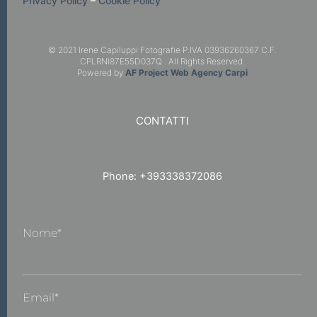
Privacy Policy
–
Cookie Policy
© 2021 Irene Capiluppi Fotografie P.IVA 03936260367 C.F.
CPLRNI87E55D037Q . All Rights Reserved.
Powered by
AF Project Web Agency Carpi
CONTATTI
Phone: +393338372086
Nome*
Email*