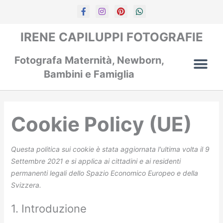
Vai
Consent
Consent
Consent
Consent
Consent
Statistich
F
I
P
W
a
n
i
h
al
to
to
to
to
to
c
s
n
a
contenuto
service
service
service
service
service
e
t
t
t
IRENE CAPILUPPI FOTOGRAFIE
b
a
e
s
elementor
google-
woocommerc
google-
varie
o
g
r
a
recaptcha
analytics
o
r
e
p
Fotografa Maternità, Newborn,
k
a
s
p
-
m
t
Bambini e Famiglia
f
Cookie Policy (UE)
Questa politica sui cookie è stata aggiornata l'ultima volta il 9
Settembre 2021 e si applica ai cittadini e ai residenti
permanenti legali dello Spazio Economico Europeo e della
Svizzera.
1. Introduzione