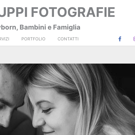
LUPPI FOTOGRAFIE
born, Bambini e Famiglia
F
a
RVIZI
PORTFOLIO
CONTATTI
c
e
b
o
o
k
-
f