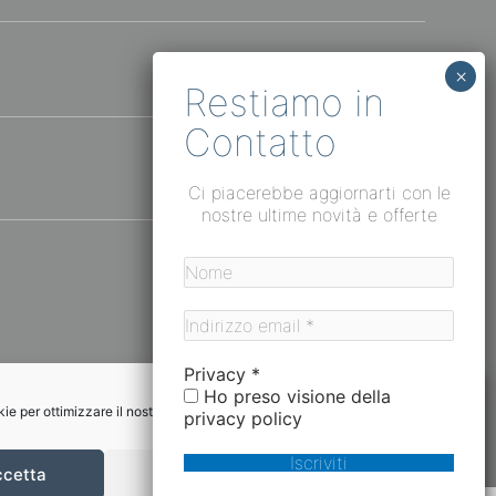
Ci piacerebbe aggiornarti con le
nostre ultime novità e offerte
Privacy
*
i.
Ho preso visione della
trutturati. Tramite questo modulo verrà inviata un’email di
e per ottimizzare il nostro sito web ed i nostri servizi.
privacy policy
n verranno trattati in alcun modo, ai sensi del regolamento UE
ccetta
Nega
Preferenze