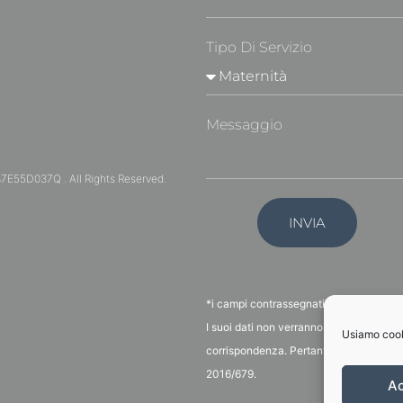
Tipo Di Servizio
Messaggio
7E55D037Q . All Rights Reserved.
INVIA
*i campi contrassegnati sono obbligator
I suoi dati non verranno conservati né s
Usiamo cooki
corrispondenza. Pertanto i suoi dati no
2016/679.
A