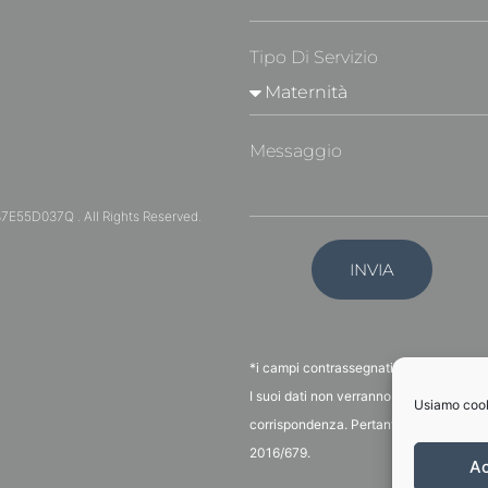
Tipo Di Servizio
Messaggio
7E55D037Q . All Rights Reserved.
INVIA
*i campi contrassegnati sono obbligator
I suoi dati non verranno conservati né s
Usiamo cooki
corrispondenza. Pertanto i suoi dati no
2016/679.
A