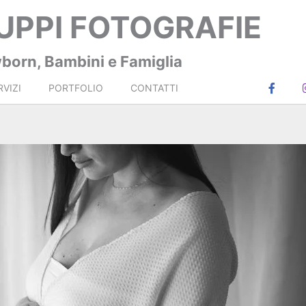
LUPPI FOTOGRAFIE
born, Bambini e Famiglia
F
a
RVIZI
PORTFOLIO
CONTATTI
c
e
b
o
o
k
-
f