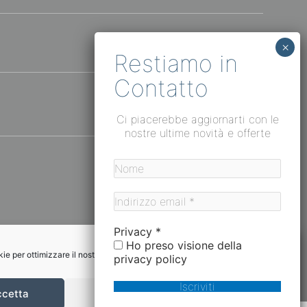
Ci piacerebbe aggiornarti con le
nostre ultime novità e offerte
Privacy
*
i.
Ho preso visione della
trutturati. Tramite questo modulo verrà inviata un’email di
e per ottimizzare il nostro sito web ed i nostri servizi.
privacy policy
n verranno trattati in alcun modo, ai sensi del regolamento UE
ccetta
Nega
Preferenze