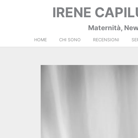
Vai
IRENE CAPI
al
contenuto
Maternità, New
HOME
CHI SONO
RECENSIONI
SE